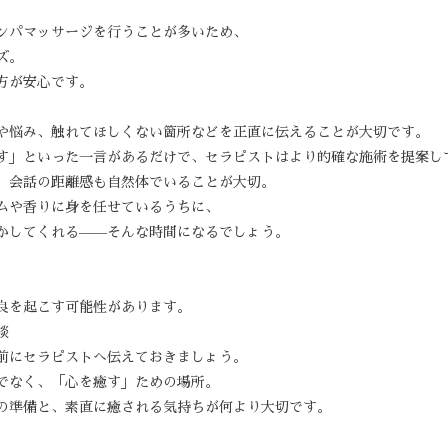
ンパマッサージを行うことが多いため、
ズ。
方が安心です。
や悩み、触れてほしくない箇所などを正直に伝えることが大切です。
す」といった一言があるだけで、セラピストはより的確な施術を提案し
、会話の距離感も自然体でいることが大切。
ムや香りに身を任せているうちに、
かしてくれる――そんな時間になるでしょう。
良を起こす可能性があります。
談
前にセラピストへ伝えておきましょう。
でなく、「心を癒す」ための場所。
の準備と、素直に癒される気持ちが何より大切です。