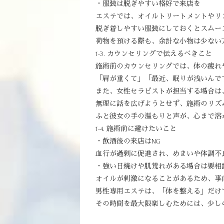
・服装は脱ぎやすい格好で来店を
エステでは、オイルトリートメントやリ
脱ぎ着しやすい服装にしておくとスムー
荷物を預ける際も、余計な小物は少ない
1-3. カウンセリングで伝えるべきこと
施術前のカウンセリングでは、体の疲れ
「肩が重くて」「最近、眠りが浅いんで
また、女性セラピストが担当する場合は
無理に話を広げようとせず、施術のリズ
ふと彼女の手の温もりと声が、心まで溶
1-4. 施術前に避けたいこと
・飲酒後の来店はNG
血行が過剰に促進され、めまいや体調不
・強い日焼けや肌荒れがある場合は要相
オイルが刺激になることがあるため、事
男性専用エステは、「体を整える」だけ
その時間を最大限楽しむためには、少し