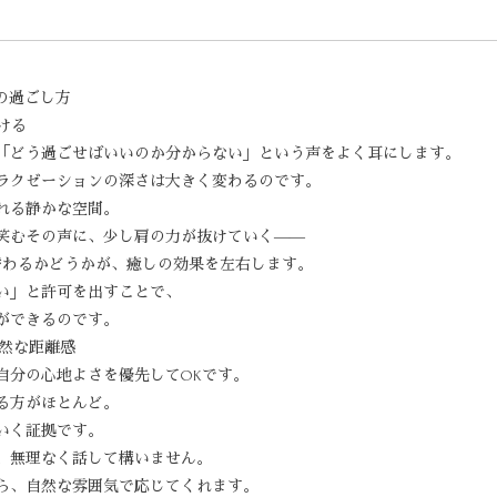
の過ごし方
つける
「どう過ごせばいいのか分からない」という声をよく耳にします。
ラクゼーションの深さは大きく変わるのです。
れる静かな空間。
笑むその声に、少し肩の力が抜けていく――
替わるかどうかが、癒しの効果を左右します。
い」と許可を出すことで、
ができるのです。
自然な距離感
自分の心地よさを優先してOKです。
る方がほとんど。
いく証拠です。
、無理なく話して構いません。
ら、自然な雰囲気で応じてくれます。