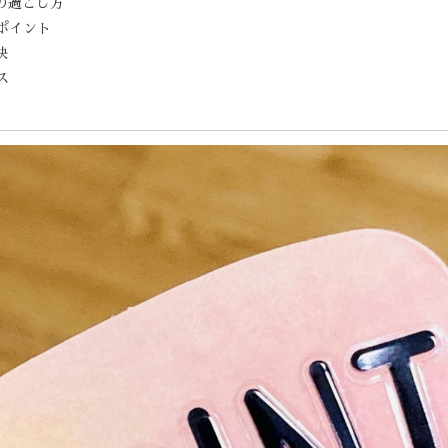
の過ごし方
ポイント
訣
ス