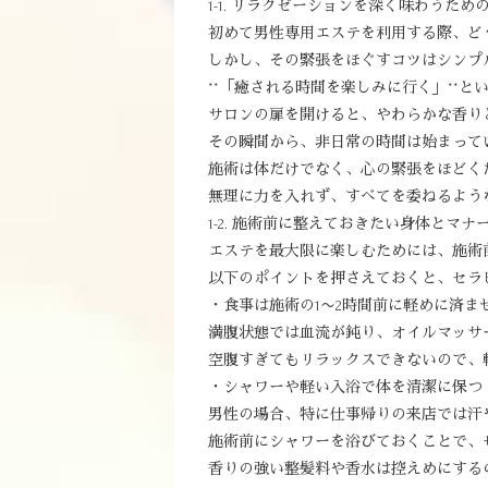
1-1. リラクゼーションを深く味わうため
初めて男性専用エステを利用する際、ど
しかし、その緊張をほぐすコツはシンプ
**「癒される時間を楽しみに行く」**
サロンの扉を開けると、やわらかな香り
その瞬間から、非日常の時間は始まって
施術は体だけでなく、心の緊張をほどく
無理に力を入れず、すべてを委ねるよう
1-2. 施術前に整えておきたい身体とマナ
エステを最大限に楽しむためには、施術
以下のポイントを押さえておくと、セラ
・食事は施術の1〜2時間前に軽めに済ま
満腹状態では血流が鈍り、オイルマッサ
空腹すぎてもリラックスできないので、
・シャワーや軽い入浴で体を清潔に保つ
男性の場合、特に仕事帰りの来店では汗
施術前にシャワーを浴びておくことで、
香りの強い整髪料や香水は控えめにする