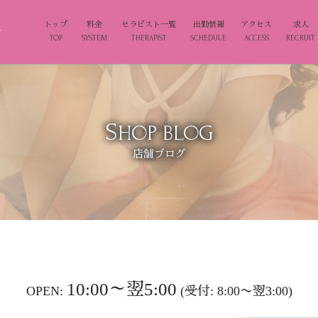
トップ
料金
セラピスト一覧
出勤情報
アクセス
求人
TOP
SYSTEM
THERAPIST
SCHEDULE
ACCESS
RECRUIT
S
H
O
P
B
L
O
G
店舗ブログ
10:00～翌5:00
OPEN:
(受付: 8:00〜翌3:00)