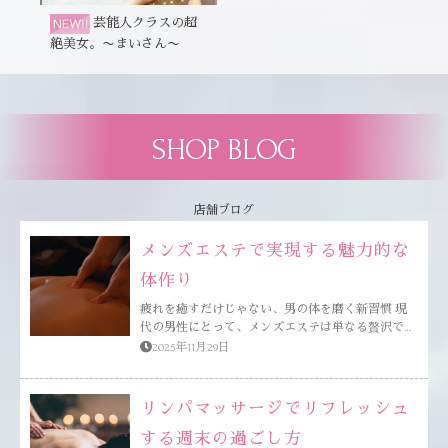
芸能人クラスの超
絶美女。〜まいさん〜
SHOP BLOG
店舗ブログ
メンズエステで実現する魅力的な
体作り
疲れを癒すだけじゃない、男の体を磨く新習慣 現
代の男性にとって、メンズエステは単なる贅沢では
なく、健康と魅力を引き出すための有効な選択肢と
2025年11月29日
なりつつあります。 本格的な筋肉ケアから日常的
なメンテナンスまで、エステが担う役割は想像以上
に多彩です。 この記事では、体の内側と外側から
リンパマッサージでリフレッシュ
「...
する週末の過ごし方