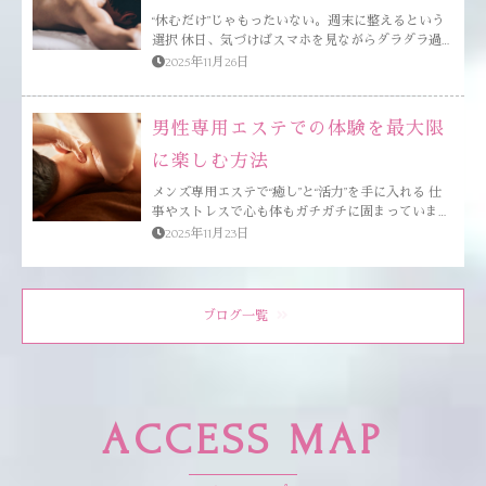
“休むだけ”じゃもったいない。週末に整えるという
選択 休日、気づけばスマホを見ながらダラダラ過
ごしてしまう…。そんな人も多いのではないでしょ
2025年11月26日
うか。 ですが、何もしないまま休みが終わると、
体も心もどこかスッキリしないまま新しい週に突入
してしまい...
男性専用エステでの体験を最大限
に楽しむ方法
メンズ専用エステで“癒し”と“活力”を手に入れる 仕
事やストレスで心も体もガチガチに固まっていませ
んか？ そんな日常に、女性セラピストによる癒し
2025年11月23日
のタッチと香りがもたらす“非日常”の時間は、まさ
に男のためのリセ...
ブログ一覧
ACCESS MAP