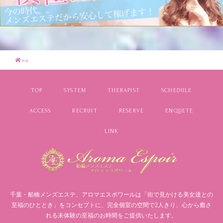
top
TOP
SYSTEM
THERAPIST
SCHEDULE
ACCESS
RECRUIT
RESERVE
ENQUETE
LINK
千葉・船橋メンズエステ、アロマエスポワールは「街で見かける美女達との
至福のひととき」をコンセプトに、
完全個室の空間で2人きり、心から癒さ
れる未体験の至福のお時間をご提供いたします。