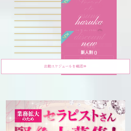
Secret
oto
ふうか (27)
T
160
B
88(E)
asuna
体験入店中♡ (23)
T
146
B
84(D)
haruka
おと (23)
B
84(C)
12:00-21:00
あすな (23)
T
150
B
87(E)
14:00-22:00
はるか (19)
T
152
B
85(D)
discount
19:00-03:00
T
160
B
87(E)
new
21:00-03:00
早割 ()
TEL確認
新人割 ()
TEL確認
TEL確認
TEL確認
TEL確認
出勤スケジュールを確認