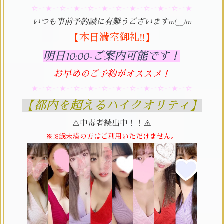
☆ー★ー☆ー★ー☆ー★ー☆ー★ー☆ー★ー☆ー★
いつも事前予約誠に有難うございますm(__)m
【
本日満室御礼‼︎
】
明日10:00-ご案内可能です！
お早めのご予約がオススメ！
★ー☆ー★ー☆ー★ー☆ー★ー☆ー★ー☆ー★ー☆
【都内を超えるハイクオリティ】
⚠️中毒者続出中！！⚠️
※18歳未満の方はご利用いただけません。