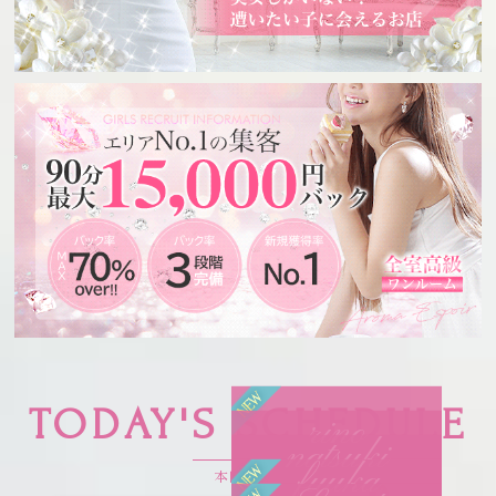
TODAY'S SCHEDULE
rino
natsuki
fuuka
りの (25)
本日の出勤
なつき (22)
T
154
B
81(D)